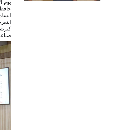
يوم ا
حافظ 
السام
التعر
كبريت
صناعة