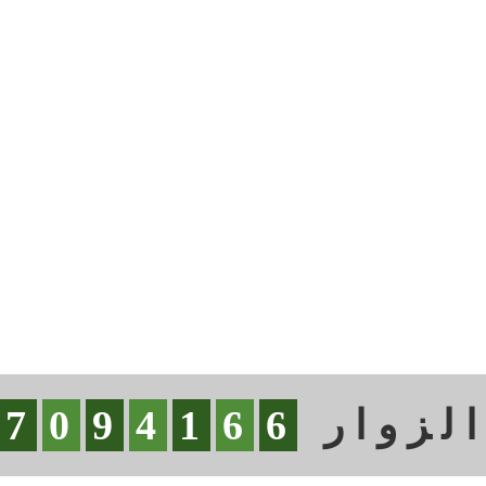
لزوار
6
6
1
4
9
0
7