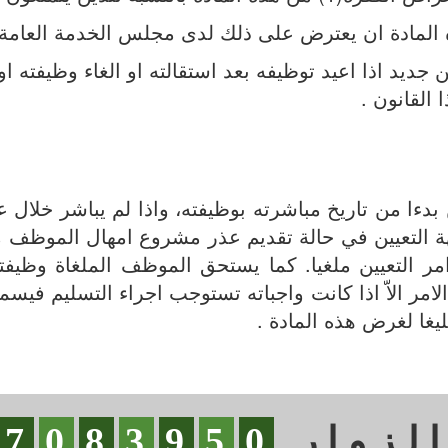
د اذا اعيد توظيفه بعد استقالته او الغاء وظيفته او ا
 القانون .
ا من تاريخ مباشرته بوظيفته، واذا لم يباشر خلال عشر
جهة التعيين في حالة تقديم عذر مشروع امهال الموظف مدة
 امر التعيين ملغيا. كما يستحق الموظف الملغاة وظيف
 الامر الاّ اذا كانت واجباته تستوجب اجراء التسليم في
ليغا لغرض هذه المادة .
لزوار
0
5
9
3
8
0
7