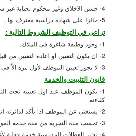
4- حسن الاخلاق وغير محكوم بجناية غير سياسية او بجنحة تمس الشرف كالسرقة والاختلاس والتزوير والاحتيال .
5- حائزا على شهادة دراسية معترف بها .
تراعى في التوظيف الشروط التالية :
1- وجود وظيفة شاغرة في الملاك.
2- ان يكون التعيين او اعادة التعيين من قبل مجلس الخدمة العامة
3- لا يجوز تعيين الموظف لأول مرة الاّ في الدرجة المبينة في المادة التسعة على ان تراعى الاحكام الواردة في المادة العاشرة
قانون التثبيت والخدمة
1- يكون الموظف عند اول تعيينه تحت التج
كفاءته
2- يستغنى عن الموظف اذا تأكد لدائرته انه لا يصلح للعمل المعين فيه خلال مدة التجربة المنصوص عليها في الفقرة (1) من هذه المادة .
3- تحسب مدة التجربة من مدة خدمة الموظف بعد التثبيت .
4- تعتبر العطلات المدرسية خدمة فعلية لأغراض الفقرة(1) من هذه المادة بالنسبة للذين يتمتعون بها .