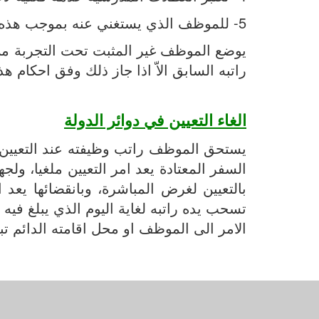
5- للموظف الذي يستغني عنه بموجب هذه المادة ان يعترض على ذلك لدى مجلس الخدمة العامة خلال ثلاثين يوما من تاريخ تبلغه بالأمر
يوضع الموظف غير المثبت تحت التجربة من جدي
راتبه السابق الاّ اذا جاز ذلك وفق احكام هذا
الغاء التعيين في دوائر الدولة
يستحق الموظف راتب وظيفته عند التعيين بدء
السفر المعتادة يعد امر التعيين ملغيا، ول
بالتعيين لغرض المباشرة، وبانقضائها يعد
تسحب يده راتبه لغاية اليوم الذي يبلغ فيه
الامر الى الموظف او محل اقامته الدائم تب
ا