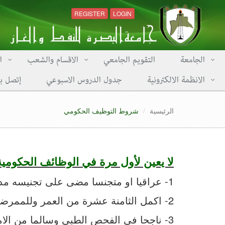
REGISTER
LOGIN
الجامعة
التقويم الجامعي
الاقسام والشعب
ا
الانظمة الالكترونية
جدول الدروس الاسبوعي
إتصل بن
الرئيسية
شروط التوظيف الحكومي
لا يعين لأول مرة في الوظائف الحكومية ا
1- عراقيا او متجنسا مضى على تجنيسه مدة لا تقل عن خمس سنوات .
2- اكمل الثامنة عشرة من العمر وللممرضة السادسة عشرة .
3- ناجحا في الفحص الطبي وسالما من الامراض والعاهات الجسمية والعقلية التي تمنعه من القيام بالوظيفة المعين لها بموجب قرار طبي