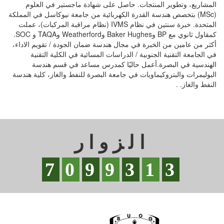
المشاريع، وتطوير المنتجات. حاصل على شهادة ماجستير في العلوم
(MSc) بتخصص هندسة القدرة الكهربائية من جامعة نيوكاسل في المملكة
المتحدة. خبرة سنتين في نظام IVMS (نظام مراقبة المركبات)، عملت
كمقاول ثانوي مع BP وBaker Hughes وWeatherford وTAQA و SOC.
أكثر من عامين من الخبرة في مجال هندسة ضمان الجودة / تقويم الاداء،
في الجامعة التقنية الجنوبية / الدراسات المسائية في الكلية التقنية
الهندسية في البصرة.أعمل حاليًا كمدرس مساعد في قسم هندسة
البوليمرات والبتروكيماويات في جامعة البصرة للنفط والغاز، كلية هندسة
النفط والغاز. .
الزوار
7
0
9
9
3
1
3