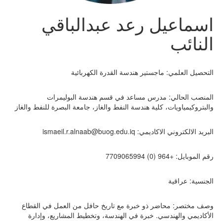
اسماعيل رعد عبدالباقي
النائب
التحصيل العلمي: ماجستير هندسة القدرة الكهربائية
المنصب الحالي: مدرس مساعد في قسم هندسة البوليمرات
والبتروكيمياويات، كلية هندسة النفط والغاز، جامعة البصرة للنفط والغاز
البريد الالكتروني الاكاديمي:
ismaeil.r.alnaab@buog.edu.iq
رقم الموبايل: +964 (0) 7709065994
الجنسية: عراقية
وصف مختصر: محاضر ذو خبرة مع تاريخ حافل من العمل في القطاع
الأكاديمي والهندسي. خبرة في الهندسة، وتخطيط المشاريع، وإدارة