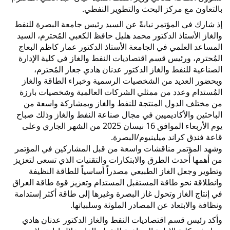
بالتعاون مع مركز البحث والتطوير النفطي.
إذ
شارك في المؤتمر نيابةً عن السيد رئيس جامعة البصرة للنفط
والغاز الأستاذ الدكتور محمد هليل حافظ الكعبي المُحترم، السيد
المساعد العلمي في الجامعة الأستاذ الدكتور عمار كاظم البعاج
المُحترم، ورئيس قسم اقتصاديات النفط والغاز في كلية الإدارة
الصناعية للنفط والغاز الدكتور عدنان هادي جعاز المُحترم،
وبحضور العديد من الشخصيات الرسمية وخبراء الطاقة والغاز
المُستدام وعدد من ممثلي الشركات العالمية وشخصيات بارزة
من مختلف الدول المنتجة للنفط والغاز وبمشاركة واسعة من
الباحثين والأكاديميين في مجال صناعة النفط والغاز وذلك صباح
يوم الأربعاء الموافق 16 نيسان 2025 من الشهر الجاري وعلى
قاعة فندق كراند ميلينيوم/البصرة.
وشهد المؤتمر مناقشات واسعة من قبل المشاركين في المؤتمر
من أهمها أحدث الطرق والابتكارات والتقنيات الذي تسعى لتعزيز
وتطوير وجعل الغاز الطبيعي مصدراً أساسياً للطاقة النظيفة
وانطلاقة نحو طاقة المستقبل المستدام وتعزيز قوة طاقة العراق
في إنتاج الغاز وتحول غاز البصرة وغيرها إلى طاقة أكثر إستدامة
ونظافة والابتعاد عن المصادر الملوثة وسلبياتها.
وأكد رئيس قسم اقتصاديات النفط والغاز الدكتور عدنان هادي