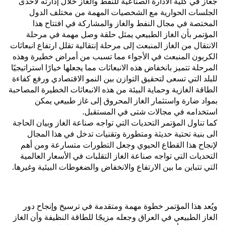
جعاز في كلية الادارة الصناعية للنفط والغاز خلال إدارته لاحدى
الجلسات الحوارية مع الشخصيات المهمة من مختلف الدول
المختصة في مجال النفط والغاز والمشاركة في افتتاح هذا
المؤتمر بأن الغاز الطبيعي يمثل حلقة وصل مهمة في مرحلة
الانتقال من الغاز المنبعث إلى مرحلة إنتقالية تقلل ارتفاع انبعاثات
الكربون المنبعث في الأجواء مما تسبب من أمراض خطيرة وهذه
المرحلة تتميز بانخفاض هذه الانبعاثات مما يجعلها خيارًا استراتيجيًا
للبلد التي تسعى لتحقيق التوازن بين النمو الاقتصادي ورفع كفاءة
الطاقة الغازية وحماية البيئة من هذه الانبعاثات الخطيرة المصاحبة
بمواد ضارة واستثمار الغاز المحروق إلى غاز طبيعي يمكن
استخدامه في مجالات شتى في المستقبل.
كما تناول المؤتمر التحديات التي تواجه صناعة الغاز وبيان الحاجة
الى بنية تحتية حديثة ومتطورة وتقنيات تدخل في هذا المجال
لإنجاح هذا القطاع الحيوي وجعل التطورات متسارعة ومن أهم
التحديات التي تواجه صناعة الغاز التقلبات في الأسعار العالمية
التي تتباين ما بين الارتفاع والانخفاض والضغوطات البيئية وغيرها.
ويُعد هذا المؤتمر خطوة مهمة ومتقدمة في ترسيخ وإنجاح دور
الغاز الطبيعي في العراق وجعله مزيجًا للطاقة النظيفة وأن الغاز