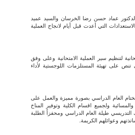
وتفقد سير العملية الامتحانية المساعد العلمي في الجامعة الاستاذ الدكتور عماد حسن رضا الخرسان والسيد عميد 
الكلية الدكتور سامي هاشم الساعدي للاطلاع على كل التحضيرات والاستعدادات التي أعدت قبل أيام لانجاح العملية 
وقال الساعدي "إن الكلية استنفرت ملاكاتها التدريسية واللجان الامتحانية لتنظيم سير العملية الامتحانية وعلى وفق 
توجيهات رئاسة الجامعة ووزارة التعليم العالي والبحث العلمي التي تنص على تهيئة المستلزمات اللوجستية لأداء 
وأكد خلال تجواله في القاعات الامتحانية "على تذليل كل الصعوبات لختام العام الدراسي بصورة مميزة والعمل على 
توفير كل مستلزمات وادوات نجاح الامتحانات للدراستين الصباحية والمسائية ولجميع اقسام الكلية وتوفير المناخ 
الملائم لأدائها بصورة ايجابية"مثنيًا على جهود اللجان الامتحانية والملاك التدريسي طيلة العام الدراسي ومحفزاً الطلبة 
تذتهم وعوائلهم الكريمة.