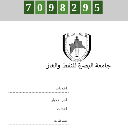
7
0
9
8
2
9
5
اعلانات
اخر الاخبار
احداث
نشاطات