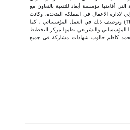
الافتراضي الذي نظمته جامعة بابل كما شارك في الورشة الالكترونية التي أقامتها مؤسسة أبعاد للتنمية بالتعاون مع 
نقابة المهندسين العراقية فرع واسط ومجموعة أورينتم للتعاون الدولي لادارة الاعمال في المملكة المتحدة، وكانت 
الورشة تفاعلية عن موضوع (إدارة الأفكار Thoughts Managements) وتوظيف ذلك في العمل المؤسساتي ، كما 
شارك حالوب في ندوة علمية عن الادارة والتنمية الحضرية في اطارها المؤسساتي والتشريعي نظمها مركز التخطيط 
الحضري والاقليمي للدراسات العليا بجامعة بغداد ، ونال الدكتور محمد كاظم حالوب شهادات مشاركة في جميع 